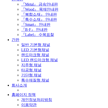
『Metal』 금속안내판
『Wood』 목재안내판
『복합소재』 안내판
『특수소재』 안내판
『Smart』 안내판
『B·F』 안내판
『Label』 수목표찰
간판
일반 기본형 채널
LED 기본형채널
랜드마크형 채널
LED 랜드마크형 채널
지주형 채널
타공형 채널
기단형 채널
특수재질형 채널
회사소개
홈페이지 정책
개인정보처리방침
이용약관