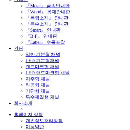
『Metal』 금속안내판
『Wood』 목재안내판
『복합소재』 안내판
『특수소재』 안내판
『Smart』 안내판
『B·F』 안내판
『Label』 수목표찰
간판
일반 기본형 채널
LED 기본형채널
랜드마크형 채널
LED 랜드마크형 채널
지주형 채널
타공형 채널
기단형 채널
특수재질형 채널
회사소개
홈페이지 정책
개인정보처리방침
이용약관