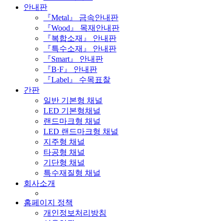
안내판
『Metal』 금속안내판
『Wood』 목재안내판
『복합소재』 안내판
『특수소재』 안내판
『Smart』 안내판
『B·F』 안내판
『Label』 수목표찰
간판
일반 기본형 채널
LED 기본형채널
랜드마크형 채널
LED 랜드마크형 채널
지주형 채널
타공형 채널
기단형 채널
특수재질형 채널
회사소개
홈페이지 정책
개인정보처리방침