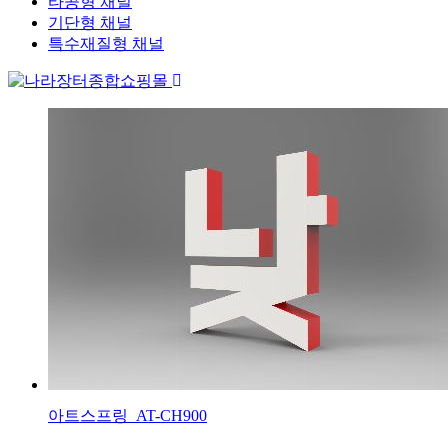
타공형 채널
기단형 채널
특수재질형 채널
아트스프링_AT-CH900